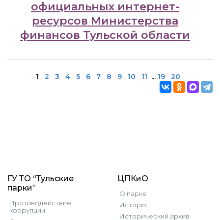
официальных интернет-
ресурсов Министерства
финансов Тульской области
1
2
3
4
5
6
7
8
9
10
11
...
19
20
ГУ ТО “Тульские
ЦПКиО
парки”
О парке
Противодействие
История
коррупции
Исторический архив