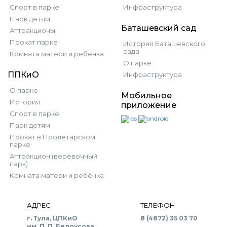
Спорт в парке
Инфраструктура
Парк детям
Баташевский сад
Аттракционы
Прокат парке
История Баташевского
сада
Комната матери и ребёнка
О парке
ППКиО
Инфраструктура
О парке
Мобильное
История
приложение
Спорт в парке
Парк детям
Прокат в Пролетарском
парке
Аттракцион (верёвочный
парк)
Комната матери и ребёнка
АДРЕС
ТЕЛЕФОН
г. Тула, ЦПКиО
8 (4872) 35 03 70
им. П. П. Белоусова,