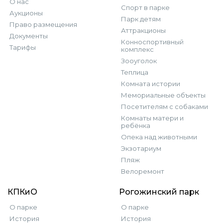
О нас
Спорт в парке
Аукционы
Парк детям
Право размещения
Аттракционы
Документы
Конноспортивный
Тарифы
комплекс
Зооуголок
Теплица
Комната истории
Мемориальные объекты
Посетителям с собаками
Комнаты матери и
ребёнка
Опека над животными
Экзотариум
Пляж
Велоремонт
КПКиО
Рогожинский парк
О парке
О парке
История
История