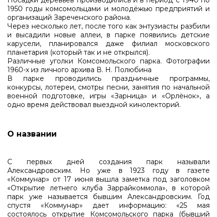
Посадки деревьев производились и в период с 1940 по
1950 годы комсомольцами и молодёжью предприятий и
организаций Зареченского района.
Через несколько лет, после того как энтузиасты разбили
и высадили новые аллеи, в парке появились детские
карусели, планировался даже филиал московского
планетария (который так и не открылся).
Различные уголки Комсомольского парка. Фотографии
1960-х из личного архива В. Н. Полюбина
В парке проводились праздничные программы,
конкурсы, лотереи, смотры песни, занятия по начальной
военной подготовке, игры «Зарница» и «Орлёнок», а
одно время действовал выездной кинолекторий.
О названии
С первых дней создания парк называли
Александровским. Но уже в 1923 году в газете
«Коммунар» от 17 июня вышла заметка под заголовком
«Открытие летнего клуба Заррайкоммола», в которой
парк уже называется бывшим Александровским. Год
спустя «Коммунар» дает информацию: «25 мая
состоялось открытие Комсомольского парка (бывший