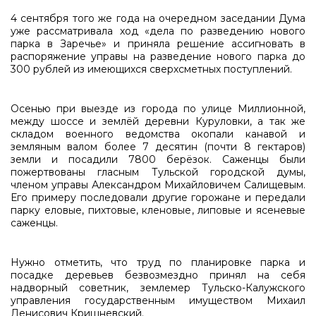
4 сентября того же года на очередном заседании Дума
уже рассматривала ход «дела по разведению нового
парка в Заречье» и приняла решение ассигновать в
распоряжение управы на разведение нового парка до
300 рублей из имеющихся сверхсметных поступлений.
Осенью при выезде из города по улице Миллионной,
между шоссе и землёй деревни Куруловки, а так же
складом военного ведомства окопали канавой и
земляным валом более 7 десятин (почти 8 гектаров)
земли и посадили 7800 берёзок. Саженцы были
пожертвованы гласным Тульской городской думы,
членом управы Александром Михайловичем Салищевым.
Его примеру последовали другие горожане и передали
парку еловые, пихтовые, кленовые, липовые и ясеневые
саженцы.
Нужно отметить, что труд по планировке парка и
посадке деревьев безвозмездно принял на себя
надворный советник, землемер Тульско-Калужского
управления государственным имуществом Михаил
Денисович Кришневский.