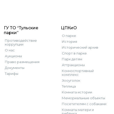
ГУ ТО “Тульские
ЦПКиО
парки”
О парке
Противодействие
История
коррупции
Исторический архив
О нас
Спорт в парке
Аукционы
Парк детям
Право размещения
Аттракционы
Документы
Конноспортивный
Тарифы
комплекс
Зооуголок
Теплица
Комната истории
Мемориальные объекты
Посетителям с собаками
Комнаты матери и
ребёнка