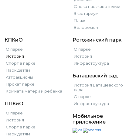
Опека над животными
Экзотариум
Пляж
Велоремонт
КПКиО
Рогожинский парк
О парке
О парке
История
История
Спорт в парке
Инфраструктура
Парк детям
Баташевский сад
Аттракционы
Прокат парке
История Баташевского
сада
Комната матери и ребёнка
О парке
ППКиО
Инфраструктура
О парке
Мобильное
История
приложение
Спорт в парке
Парк детям