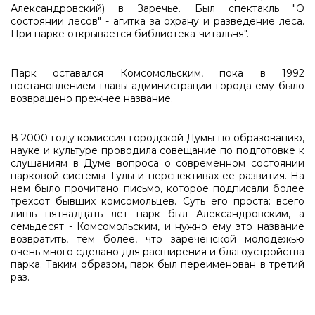
Алексан­дровский) в Заречье. Был спектакль "О
состоянии лесов" - агитка за охрану и разведение леса.
При парке открывается библиотека-читальня".
Парк оставался Комсомольским, пока в 1992
постановлением главы администрации города ему было
возвращено прежнее название.
В 2000 году комиссия городской Думы по образованию,
науке и культуре проводила совещание по подготовке к
слушаниям в Думе вопроса о современном состоянии
парковой системы Тулы и перспективах ее развития. На
нем было прочитано письмо, которое подписали более
трехсот бывших комсомольцев. Суть его проста: всего
лишь пятнадцать лет парк был Александровским, а
семьдесят - Комсомольским, и нужно ему это название
возвратить, тем более, что зареченской молодежью
очень много сделано для расширения и благоустройства
парка. Таким образом, парк был переименован в третий
раз.