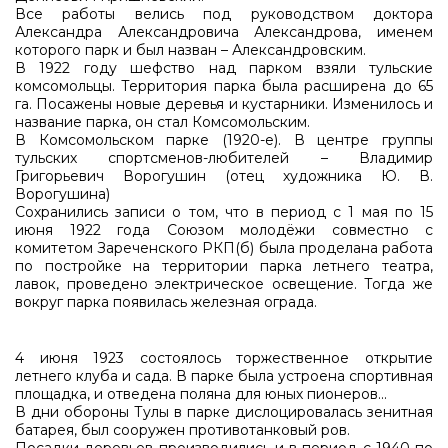
Все работы велись под руководством доктора
Александра Александровича Александрова, именем
которого парк и был назван – Александровским.
В 1922 году шефство над парком взяли тульские
комсомольцы. Территория парка была расширена до 65
га. Посажены новые деревья и кустарники. Изменилось и
название парка, он стал Комсомольским.
В Комсомольском парке (1920-е). В центре группы
тульских спортсменов-любителей – Владимир
Григорьевич Ворогушин (отец художника Ю. В.
Ворогушина)
Сохранились записи о том, что в период с 1 мая по 15
июня 1922 года Союзом молодёжи совместно с
комитетом Зареченского РКП(б) была проделана работа
по постройке на территории парка летнего театра,
лавок, проведено электрическое освещение. Тогда же
вокруг парка появилась железная ограда.
4 июня 1923 состоялось торжественное открытие
летнего клуба и сада. В парке была устроена спортивная
площадка, и отведена поляна для юных пионеров...
В дни обороны Тулы в парке дислоцировалась зенитная
батарея, был сооружен противотанковый ров.