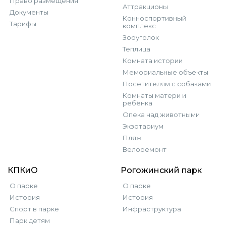
Право размещения
Аттракционы
Документы
Конноспортивный
Тарифы
комплекс
Зооуголок
Теплица
Комната истории
Мемориальные объекты
Посетителям с собаками
Комнаты матери и
ребёнка
Опека над животными
Экзотариум
Пляж
Велоремонт
КПКиО
Рогожинский парк
О парке
О парке
История
История
Спорт в парке
Инфраструктура
Парк детям