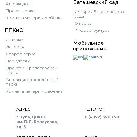
Баташевский сад
Аттракционы
Прокат парке
История Баташевского
сада
Комната матери и ребёнка
О парке
ППКиО
Инфраструктура
О парке
Мобильное
История
приложение
Спорт в парке
Парк детям
Прокат в Пролетарском
парке
Аттракцион (верёвочный
парк)
Комната матери и ребёнка
АДРЕС
ТЕЛЕФОН
г. Тула, ЦПКиО
8 (4872) 35 03 70
им. П. П. Белоусова,
зд. 6