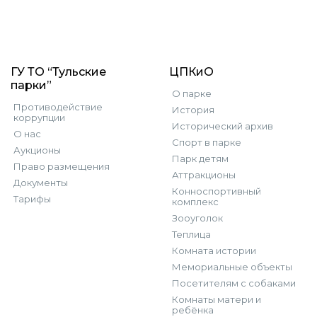
ГУ ТО “Тульские
ЦПКиО
парки”
О парке
Противодействие
История
коррупции
Исторический архив
О нас
Спорт в парке
Аукционы
Парк детям
Право размещения
Аттракционы
Документы
Конноспортивный
Тарифы
комплекс
Зооуголок
Теплица
Комната истории
Мемориальные объекты
Посетителям с собаками
Комнаты матери и
ребёнка