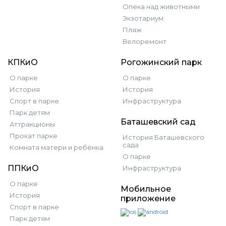
Опека над животными
Экзотариум
Пляж
Велоремонт
КПКиО
Рогожинский парк
О парке
О парке
История
История
Спорт в парке
Инфраструктура
Парк детям
Баташевский сад
Аттракционы
Прокат парке
История Баташевского
сада
Комната матери и ребёнка
О парке
ППКиО
Инфраструктура
О парке
Мобильное
История
приложение
Спорт в парке
Парк детям