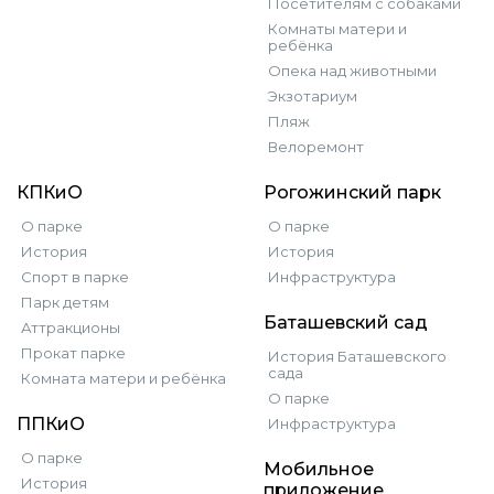
Посетителям с собаками
Комнаты матери и
ребёнка
Опека над животными
Экзотариум
Пляж
Велоремонт
КПКиО
Рогожинский парк
О парке
О парке
История
История
Спорт в парке
Инфраструктура
Парк детям
Баташевский сад
Аттракционы
Прокат парке
История Баташевского
сада
Комната матери и ребёнка
О парке
ППКиО
Инфраструктура
О парке
Мобильное
История
приложение