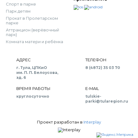
Спорт в парке
Парк детям
Прокат в Пролетарском
парке
Аттракцион (верёвочный
парк)
Комната матери и ребёнка
АДРЕС
ТЕЛЕФОН
г. Тула, ЦПКиО
8 (4872) 35 03 70
им. П. П. Белоусова,
зд. 6
ВРЕМЯ РАБОТЫ
E-MAIL
круглосуточно
tulskie-
parki@tularegion.ru
Проект разработан в
Interplay