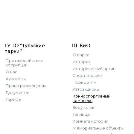
ГУ ТО “Тульские
ЦПКиО
парки”
О парке
Противодействие
История
коррупции
Исторический архив
О нас
Спорт в парке
Аукционы
Парк детям
Право размещения
Аттракционы
Документы
Конноспортивный
Тарифы
комплекс
Зооуголок
Теплица
Комната истории
Мемориальные объекты