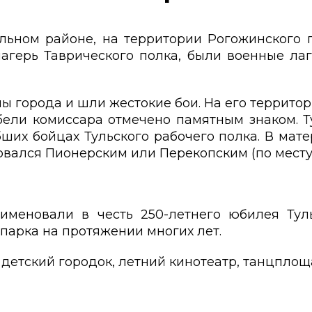
льном районе, на территории Рогожинского п
герь Таврического полка, были военные лаге
ы города и шли жестокие бои. На его террито
бели комиссара отмечено памятным знаком. Т
ших бойцах Тульского рабочего полка. В мат
вался Пионерским или Перекопским (по месту
именовали в честь 250-летнего юбилея Тул
парка на протяжении многих лет.
и детский городок, летний кинотеатр, танцпло