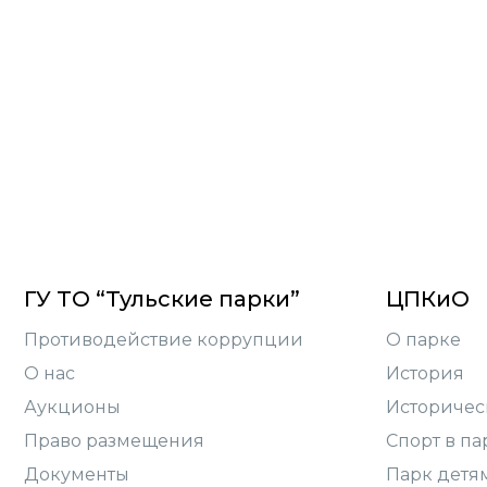
ГУ ТО “Тульские парки”
ЦПКиО
Противодействие коррупции
О парке
О нас
История
Аукционы
Историчес
Право размещения
Спорт в па
Документы
Парк детя