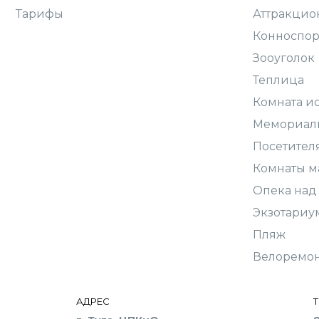
Тарифы
Аттракцио
Конноспор
Зооуголок
Теплица
Комната и
Мемориал
Посетител
Комнаты м
Опека над
Экзотариу
Пляж
Велоремо
АДРЕС