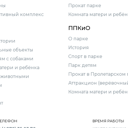
ны
Прокат парке
тивный комплекс
Комната матери и ребён
ППКиО
О парке
стории
История
ьные объекты
Спорт в парке
ям с собаками
Парк детям
атери и ребёнка
Прокат в Пролетарском 
 животными
Аттракцион (верёвочны
м
Комната матери и ребён
нт
ТЕЛЕФОН
ВРЕМЯ РАБОТЫ