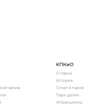
КПКиО
О парке
История
кий архив
Спорт в парке
рке
Парк детям
м
Аттракционы