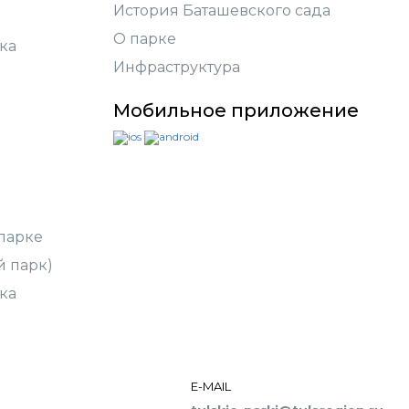
История Баташевского сада
О парке
ка
Инфраструктура
Мобильное приложение
парке
й парк)
ка
E-MAIL