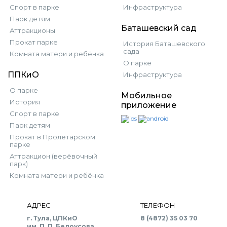
Спорт в парке
Инфраструктура
Парк детям
Баташевский сад
Аттракционы
Прокат парке
История Баташевского
сада
Комната матери и ребёнка
О парке
ППКиО
Инфраструктура
О парке
Мобильное
История
приложение
Спорт в парке
Парк детям
Прокат в Пролетарском
парке
Аттракцион (верёвочный
парк)
Комната матери и ребёнка
АДРЕС
ТЕЛЕФОН
г. Тула, ЦПКиО
8 (4872) 35 03 70
им. П. П. Белоусова,