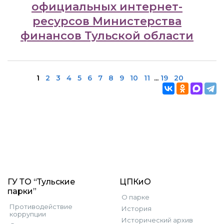
официальных интернет-
ресурсов Министерства
финансов Тульской области
1
2
3
4
5
6
7
8
9
10
11
...
19
20
ГУ ТО “Тульские
ЦПКиО
парки”
О парке
Противодействие
История
коррупции
Исторический архив