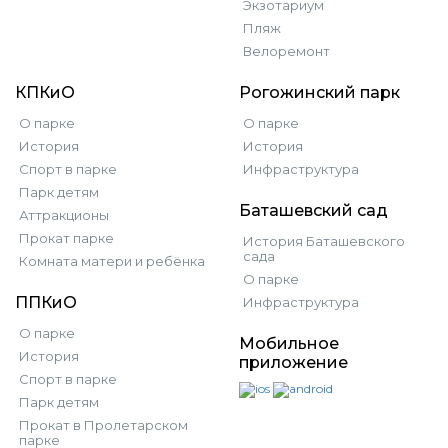
Экзотариум
Пляж
Велоремонт
КПКиО
Рогожинский парк
О парке
О парке
История
История
Спорт в парке
Инфраструктура
Парк детям
Баташевский сад
Аттракционы
Прокат парке
История Баташевского
сада
Комната матери и ребёнка
О парке
ППКиО
Инфраструктура
О парке
Мобильное
История
приложение
Спорт в парке
Парк детям
Прокат в Пролетарском
парке