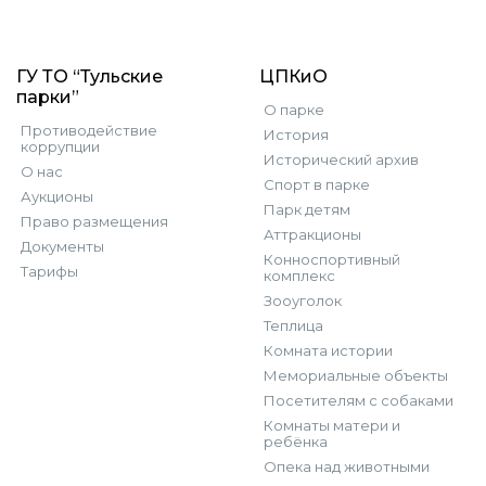
ГУ ТО “Тульские
ЦПКиО
парки”
О парке
Противодействие
История
коррупции
Исторический архив
О нас
Спорт в парке
Аукционы
Парк детям
Право размещения
Аттракционы
Документы
Конноспортивный
Тарифы
комплекс
Зооуголок
Теплица
Комната истории
Мемориальные объекты
Посетителям с собаками
Комнаты матери и
ребёнка
Опека над животными