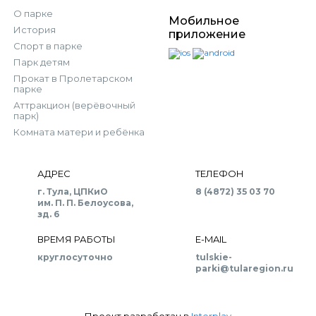
О парке
Мобильное
История
приложение
Спорт в парке
Парк детям
Прокат в Пролетарском
парке
Аттракцион (верёвочный
парк)
Комната матери и ребёнка
АДРЕС
ТЕЛЕФОН
г. Тула, ЦПКиО
8 (4872) 35 03 70
им. П. П. Белоусова,
зд. 6
ВРЕМЯ РАБОТЫ
E-MAIL
круглосуточно
tulskie-
parki@tularegion.ru