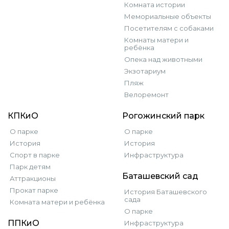
Комната истории
Мемориальные объекты
Посетителям с собаками
Комнаты матери и
ребёнка
Опека над животными
Экзотариум
Пляж
Велоремонт
КПКиО
Рогожинский парк
О парке
О парке
История
История
Спорт в парке
Инфраструктура
Парк детям
Баташевский сад
Аттракционы
Прокат парке
История Баташевского
сада
Комната матери и ребёнка
О парке
ППКиО
Инфраструктура