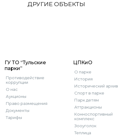
ДРУГИЕ ОБЪЕКТЫ
ГУ ТО “Тульские
ЦПКиО
парки”
О парке
Противодействие
История
коррупции
Исторический архив
О нас
Спорт в парке
Аукционы
Парк детям
Право размещения
Аттракционы
Документы
Конноспортивный
Тарифы
комплекс
Зооуголок
Теплица