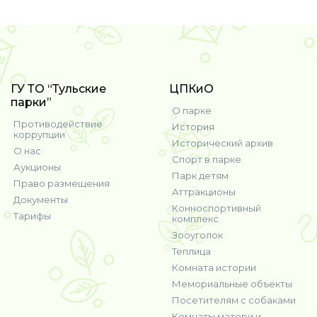
ГУ ТО “Тульские
ЦПКиО
парки”
О парке
Противодействие
История
коррупции
Исторический архив
О нас
Спорт в парке
Аукционы
Парк детям
Право размещения
Аттракционы
Документы
Конноспортивный
Тарифы
комплекс
Зооуголок
Теплица
Комната истории
Мемориальные объекты
Посетителям с собаками
Комнаты матери и