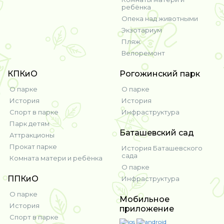
ребёнка
Опека над животными
Экзотариум
Пляж
Велоремонт
КПКиО
Рогожинский парк
О парке
О парке
История
История
Спорт в парке
Инфраструктура
Парк детям
Баташевский сад
Аттракционы
Прокат парке
История Баташевского
сада
Комната матери и ребёнка
О парке
ППКиО
Инфраструктура
О парке
Мобильное
История
приложение
Спорт в парке