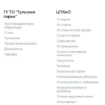
ГУ ТО “Тульские
ЦПКиО
парки”
О парке
Противодействие
История
коррупции
Исторический архив
О нас
Спорт в парке
Аукционы
Парк детям
Право размещения
Аттракционы
Документы
Конноспортивный
Тарифы
комплекс
Зооуголок
Теплица
Комната истории
Мемориальные объекты
Посетителям с собаками
Комнаты матери и
ребёнка
Опека над животными
Экзотариум