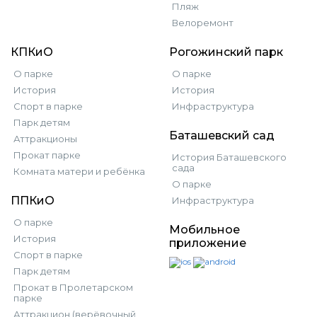
Пляж
Велоремонт
КПКиО
Рогожинский парк
О парке
О парке
История
История
Спорт в парке
Инфраструктура
Парк детям
Баташевский сад
Аттракционы
Прокат парке
История Баташевского
сада
Комната матери и ребёнка
О парке
ППКиО
Инфраструктура
О парке
Мобильное
История
приложение
Спорт в парке
Парк детям
Прокат в Пролетарском
парке
Аттракцион (верёвочный