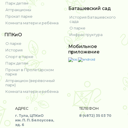
Парк детям
Баташевский сад
Аттракционы
Прокат парке
История Баташевского
сада
Комната матери и ребёнка
О парке
ППКиО
Инфраструктура
О парке
Мобильное
История
приложение
Спорт в парке
Парк детям
Прокат в Пролетарском
парке
Аттракцион (верёвочный
парк)
Комната матери и ребёнка
АДРЕС
ТЕЛЕФОН
г. Тула, ЦПКиО
8 (4872) 35 03 70
им. П. П. Белоусова,
зд. 6