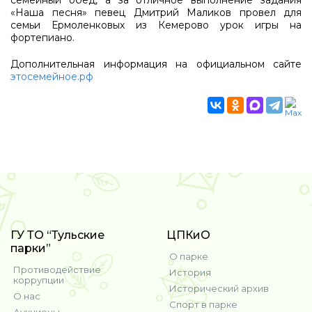
семейный обед, а за отличное выполнение задания
«Наша песня» певец Дмитрий Маликов провел для
семьи Ермоленковых из Кемерово урок игры на
фортепиано.
Дополнительная информация на официальном сайте
этосемейное.рф
ГУ ТО “Тульские
ЦПКиО
парки”
О парке
Противодействие
История
коррупции
Исторический архив
О нас
Спорт в парке