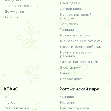
Аукционы
Парк детям
Право размещения
Аттракционы
Документы
Конноспортивный
Тарифы
комплекс
Зооуголок
Теплица
Комната истории
Мемориальные объекты
Посетителям с собаками
Комнаты матери и
ребёнка
Опека над животными
Экзотариум
Пляж
Велоремонт
КПКиО
Рогожинский парк
О парке
О парке
История
История
Спорт в парке
Инфраструктура