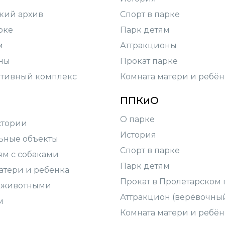
кий архив
Спорт в парке
рке
Парк детям
м
Аттракционы
ны
Прокат парке
тивный комплекс
Комната матери и ребён
ППКиО
О парке
стории
История
ьные объекты
Спорт в парке
ям с собаками
Парк детям
атери и ребёнка
Прокат в Пролетарском 
 животными
Аттракцион (верёвочны
м
Комната матери и ребён