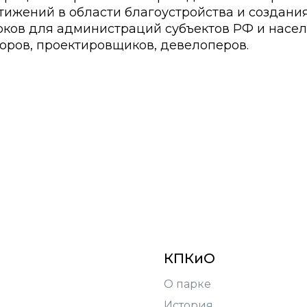
ижений в области благоустройства и создания
ков для администраций субъектов РФ и насел
оров, проектировщиков, девелоперов.
КПКиО
О парке
История