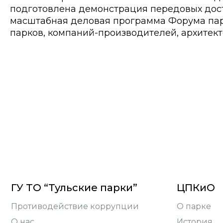
подготовлена демонстрация передовых дост
масштабная деловая программа Форума пар
парков, компаний-производителей, архитект
ГУ ТО “Тульские парки”
ЦПКиО
Противодействие коррупции
О парке
О нас
История