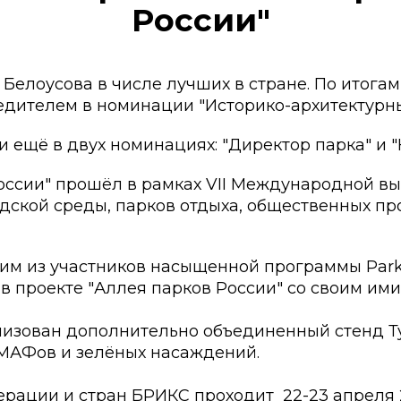
России"
 Белоусова в числе лучших в стране. По итогам
бедителем в номинации "Историко-архитектурны
и ещё в двух номинациях: "Директор парка" и "
России" прошёл в рамках VII Международной в
ской среды, парков отдыха, общественных пр
ним из участников насыщенной программы Park
 в проекте "Аллея парков России" со своим и
низован дополнительно объединенный стенд Т
 МАФов и зелёных насаждений.
рации и стран БРИКС проходит 22-23 апреля 2