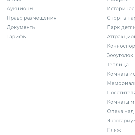
Аукционы
Историчес
Право размещения
Спорт в па
Документы
Парк детя
Тарифы
Аттракцио
Конноспор
Зооуголок
Теплица
Комната и
Мемориал
Посетител
Комнаты м
Опека над
Экзотариу
Пляж