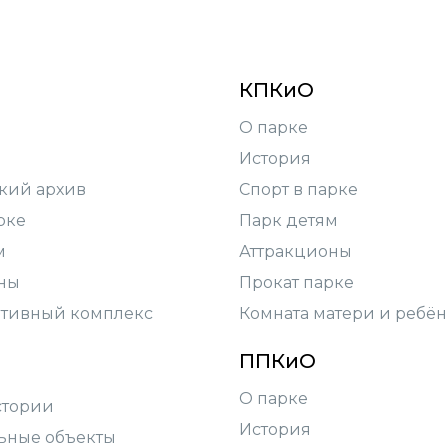
КПКиО
О парке
История
кий архив
Спорт в парке
рке
Парк детям
м
Аттракционы
ны
Прокат парке
тивный комплекс
Комната матери и ребён
ППКиО
О парке
стории
История
ьные объекты