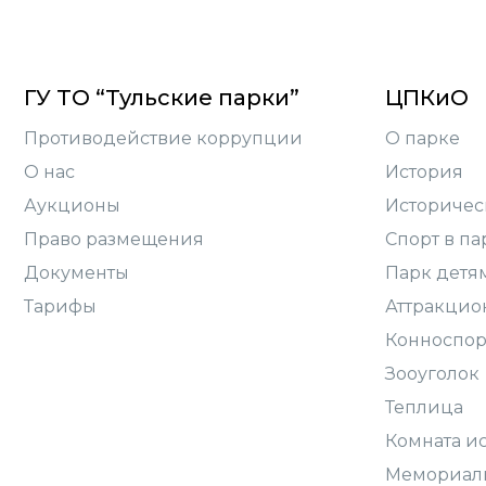
ГУ ТО “Тульские парки”
ЦПКиО
Противодействие коррупции
О парке
О нас
История
Аукционы
Историчес
Право размещения
Спорт в па
Документы
Парк детя
Тарифы
Аттракцио
Конноспор
Зооуголок
Теплица
Комната и
Мемориал