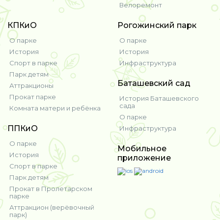
Велоремонт
КПКиО
Рогожинский парк
О парке
О парке
История
История
Спорт в парке
Инфраструктура
Парк детям
Баташевский сад
Аттракционы
Прокат парке
История Баташевского
сада
Комната матери и ребёнка
О парке
ППКиО
Инфраструктура
О парке
Мобильное
История
приложение
Спорт в парке
Парк детям
Прокат в Пролетарском
парке
Аттракцион (верёвочный
парк)