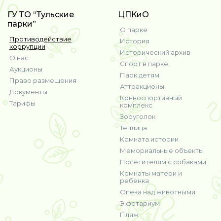
ГУ ТО “Тульские
ЦПКиО
парки”
О парке
Противодействие
История
коррупции
Исторический архив
О нас
Спорт в парке
Аукционы
Парк детям
Право размещения
Аттракционы
Документы
Конноспортивный
Тарифы
комплекс
Зооуголок
Теплица
Комната истории
Мемориальные объекты
Посетителям с собаками
Комнаты матери и
ребёнка
Опека над животными
Экзотариум
Пляж